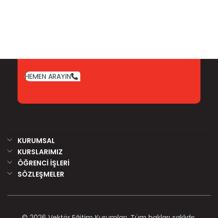
YARDIMA MI İHTİYACINIZ VAR?
SENİN İÇİN BURADAYIZ
Aklınıza takılan tüm soruları cevaplamak için
ekibimiz sizleri bekliyor. Eğitimlerimiz hakkında
detaylı bilgi almak için hemen arayın, tanışalım!
HEMEN ARAYIN
KURUMSAL
KURSLARIMIZ
ÖĞRENCİ İŞLERİ
SÖZLEŞMELER
© 2026 Vektör Eğitim Kurumları. Tüm hakları saklıdır.