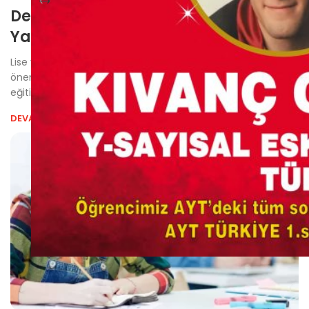
Dershane veya Kurs Seçimi
Yapılırken Nelere Dikkat Etmeliyiz?
Lise ve üniversite sınavları, gençlerin geleceklerini belirleyen
önemli adımlardan biridir. Bu süreçte doğru rehberlik ve
eğitim almak,...
DEVAMI